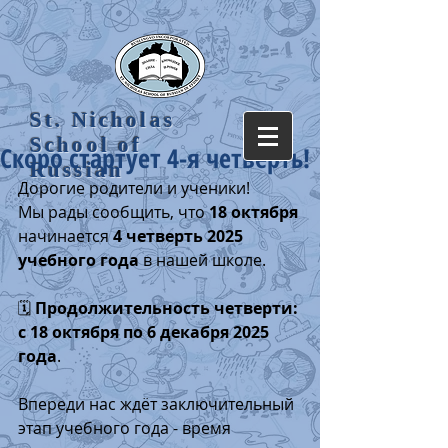
St. Nicholas
School of
Скоро стартует 4-я четверть!
Russian
Дорогие родители и ученики!
Мы рады сообщить, что 
18 октября
начинается 
4 четверть 2025 
учебного года
 в нашей школе.
🗓 
Продолжительность четверти:
с
18 октября по 6 декабря 2025 
года
.
Впереди нас ждёт заключительный 
этап учебного года - время 