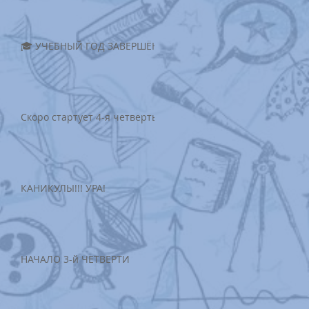
🎓 УЧЕБНЫЙ ГОД ЗАВЕРШËН!
Скоро стартует 4-я четверть!
КАНИКУЛЫ!!! УРА!
НАЧАЛО 3-й ЧЕТВЕРТИ